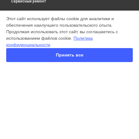
Сервисный ремонт
МОДЕЛИ
Этот сайт использует файлы cookie для аналитики и
обеспечения наилучшего пользовательского опыта.
X300 Pro
Продолжая использовать этот сайт, вы соглашаетесь с
X200 FE
использованием файлов cookie.
Политика
X200 Ultra
конфиденциальности
X200 Pro
X200 Pro mini
Принять все
V60 Lite
V60
V50
Y22
Y35
СТРАНИЦЫ
Y36
Гарантия
Y78
Доставка
Y33s
Контакты
Y17
Карта сайта
V17
V17 Neo
Y19
КОНТАКТЫ
V21e