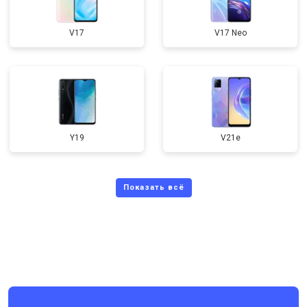
V17
V17 Neo
Y19
V21e