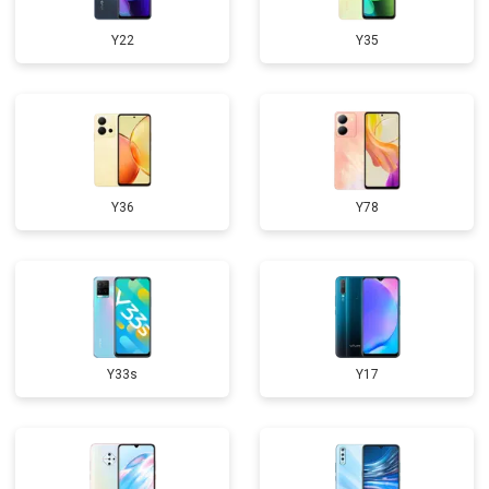
Y22
Y35
Y36
Y78
Y33s
Y17