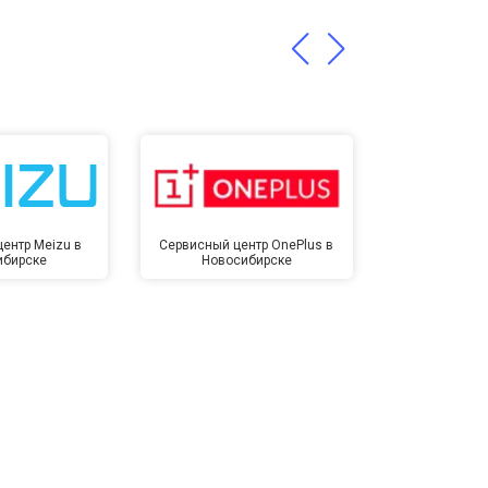
т 1400 ₽
Заказать
ентр Meizu в
Сервисный центр OnePlus в
Сервисный 
ибирске
Новосибирске
Новос