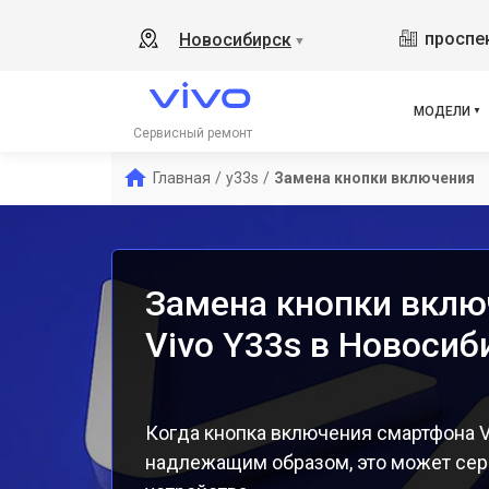
Y19
проспек
Новосибирск
▼
V21
V23
V23
МОДЕЛИ
X50
Сервисный ремонт
Y1s
Главная
/
y33s
/
Замена кнопки включения
Y21
Y31
Y12
Замена кнопки вклю
Vivo Y33s в Новосиб
Когда кнопка включения смартфона V
надлежащим образом, это может сер