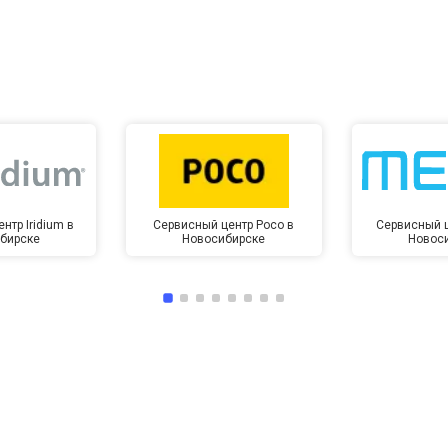
от 10 мин
о
нтр Iridium в
Сервисный центр Poco в
Сервисный ц
бирске
Новосибирске
Новос