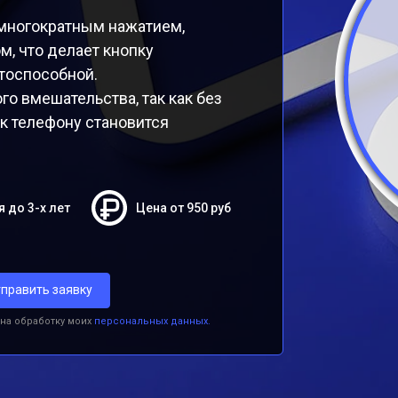
многократным нажатием,
м, что делает кнопку
тоспособной.
о вмешательства, так как без
к телефону становится
я до 3-х лет
Цена от 950 руб
править заявку
 на обработку моих
персональных данных.