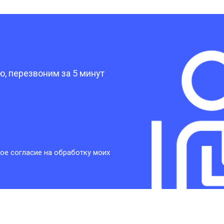
от 30 мин
о
?
от 30 мин
о
, перезвоним за 5 минут
от 30 мин
о
от 30 мин
о
ое согласие на обработку моих
от 20 мин
о
от 60 мин
о