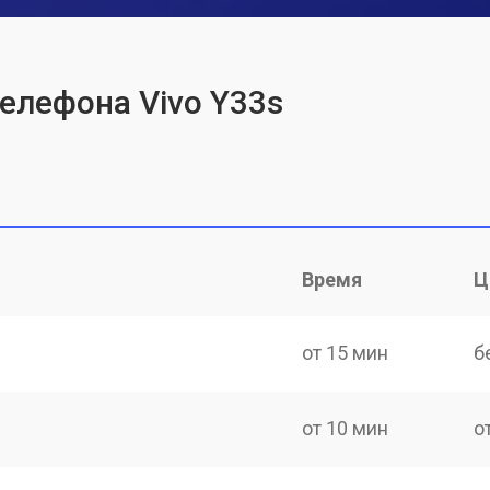
телефона Vivo Y33s
Время
Ц
от 15 мин
б
от 10 мин
о