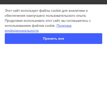
МОДЕЛИ
Этот сайт использует файлы cookie для аналитики и
обеспечения наилучшего пользовательского опыта.
X300 Pro
Продолжая использовать этот сайт, вы соглашаетесь с
X200 FE
использованием файлов cookie.
Политика
X200 Ultra
конфиденциальности
X200 Pro
X200 Pro mini
Принять все
V60 Lite
V60
V50
Y22
Y35
СТРАНИЦЫ
Y36
Гарантия
Y78
Доставка
Y53s
Контакты
Y33s
Карта сайта
Y17
V17
V17 Neo
КОНТАКТЫ
Y19
+7 (800) 100-69-58